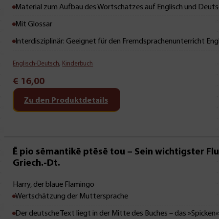
Mit Leseprobe!
Material zum Aufbau des Wortschatzes auf Englisch und Deut
Mit Glossar
Interdisziplinär: Geeignet für den Fremdsprachenunterricht Engli
Englisch-Deutsch
,
Kinderbuch
€
16,00
Zu den Produktdetails
Mit Leseprobe!
Ē pio sēmantikē ptēsē tou – Sein wichtigster Fl
Griech.-Dt.
Harry, der blaue Flamingo
Wertschätzung der Muttersprache
Der deutsche Text liegt in der Mitte des Buches – das »Spicken