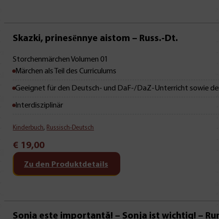
Mit Leseprobe!
Skazki, prinese͏̈nnye aistom – Russ.-Dt.
Storchenmärchen Volumen 01
Märchen als Teil des Curriculums
Geeignet für den Deutsch- und DaF-/DaZ-Unterricht sowie de
Interdisziplinär
Kinderbuch
,
Russisch-Deutsch
€
19,00
Zu den Produktdetails
Sonia este importantă! – Sonja ist wichtig! – Ru