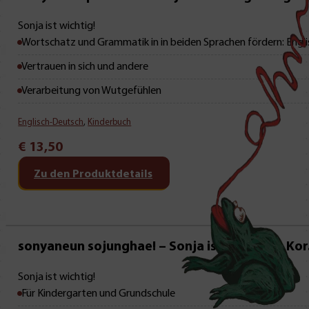
Neu • Neu • Neu
Sonja ist wichtig!
Wortschatz und Grammatik in in beiden Sprachen fördern: Engl
Vertrauen in sich und andere
Verarbeitung von Wutgefühlen
Englisch-Deutsch
,
Kinderbuch
€
13,50
Zu den Produktdetails
Neu • Neu • Neu
sonyaneun sojunghae! – Sonja ist wichtig! – Kor
Sonja ist wichtig!
Für Kindergarten und Grundschule