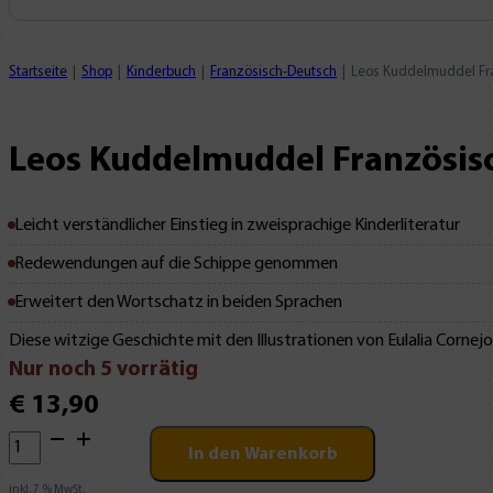
Startseite
Shop
Kinderbuch
Französisch-Deutsch
Leos Kuddelmuddel Fr
Leos Kuddelmuddel Französis
Leicht verständlicher Einstieg in zweisprachige Kinderliteratur
Redewendungen auf die Schippe genommen
Erweitert den Wortschatz in beiden Sprachen
Diese witzige Geschichte mit den Illustrationen von Eulalia Cornejo
Nur noch 5 vorrätig
€
13,90
Leos
In den Warenkorb
Kuddelmuddel
Französisch-
inkl. 7 % MwSt.