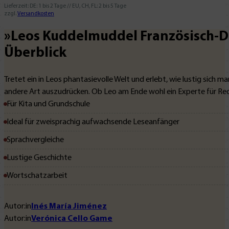
Lieferzeit:
DE: 1 bis 2 Tage // EU, CH, FL: 2 bis 5 Tage
Deutsch
zzgl.
Versandkosten
Menge
»Leos Kuddelmuddel Französisch-D
Überblick
Tretet ein in Leos phantasievolle Welt und erlebt, wie lustig sich
andere Art auszudrücken. Ob Leo am Ende wohl ein Experte für R
Für Kita und Grundschule
Ideal für zweisprachig aufwachsende Leseanfänger
Sprachvergleiche
Lustige Geschichte
Wortschatzarbeit
Autor:in
Inés María Jiménez
Autor:in
Verónica Cello Game