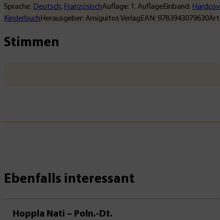
Sprache:
Deutsch
,
Französisch
Auflage:
1
. Auflage
Einband:
Hardcov
Kinderbuch
Herausgeber:
Amiguitos Verlag
EAN:
9783943079630
Art
Stimmen
Ebenfalls interessant
Hoppla Nati – Poln.-Dt.