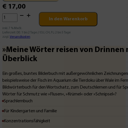
€
17,00
Meine
In den Warenkorb
Wörter
reisen
inkl. 7 % MwSt.
Lieferzeit:
DE: 1 bis 2 Tage // EU, CH, FL: 2 bis 5 Tage
von
zzgl.
Versandkosten
Drinnen
»Meine Wörter reisen von Drinnen
nach
Draußen
Überblick
Menge
Ein großes, buntes Bilderbuch mit außergewöhnlichen Zeichnungen 
beispielsweise der Fisch im Aquarium die Tierdoku über Wale im Fer
Bildwörterbuch für den Wortschatz, zum Deutschlernen und für Spr
Wörter für Schmutz wie »Flusen«, »Krümel« oder »Schnipsel«?
Sprachlernbuch
Für Kindergarten und Familie
Konzentrationsfähigkeit