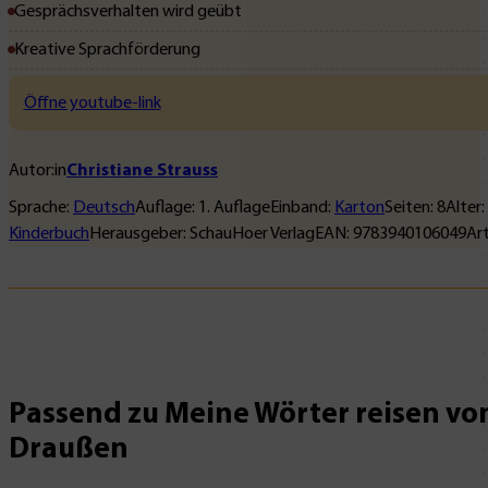
Gesprächsverhalten wird geübt
Kreative Sprachförderung
Öffne youtube-link
Autor:in
Christiane Strauss
Sprache:
Deutsch
Auflage:
1
. Auflage
Einband:
Karton
Seiten:
8
Alter:
Kinderbuch
Herausgeber:
SchauHoer Verlag
EAN:
9783940106049
Ar
Passend zu Meine Wörter reisen vo
Draußen