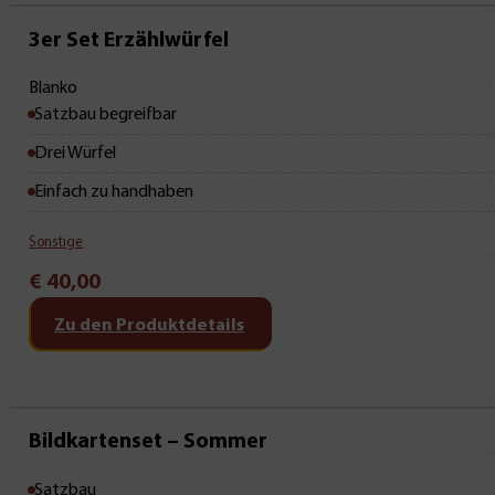
3er Set Erzählwürfel
Blanko
Satzbau begreifbar
Drei Würfel
Einfach zu handhaben
Sonstige
€
40,00
Zu den Produktdetails
Bildkartenset – Sommer
Satzbau