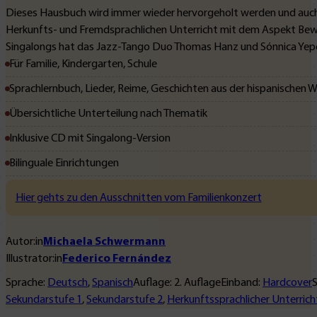
Dieses Hausbuch wird immer wieder hervorgeholt werden und auch S
Herkunfts- und Fremdsprachlichen Unterricht mit dem Aspekt Beweg
Singalongs hat das Jazz-Tango Duo Thomas Hanz und Sónnica Yepes
Für Familie, Kindergarten, Schule
Sprachlernbuch, Lieder, Reime, Geschichten aus der hispanischen W
Übersichtliche Unterteilung nach Thematik
Inklusive CD mit Singalong-Version
Bilinguale Einrichtungen
Hier gehts zu den Ausschnitten vom Familienkonzert
Autor:in
Michaela Schwermann
Illustrator:in
Federico Fernández
Sprache:
Deutsch
,
Spanisch
Auflage:
2
. Auflage
Einband:
Hardcover
S
Sekundarstufe 1
,
Sekundarstufe 2
,
Herkunftssprachlicher Unterrich