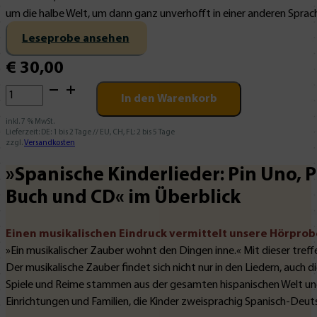
um die halbe Welt, um dann ganz unverhofft in einer anderen Sprac
Leseprobe ansehen
€
30,00
Spanische
In den Warenkorb
Kinderlieder:
Pin
inkl. 7 % MwSt.
Lieferzeit:
DE: 1 bis 2 Tage // EU, CH, FL: 2 bis 5 Tage
Uno,
zzgl.
Versandkosten
Pin
»Spanische Kinderlieder: Pin Uno, Pi
Dos,
Pin
Buch und CD« im Überblick
Tres
-
Einen musikalischen Eindruck vermittelt unsere Hörprobe
Buch
»Ein musikalischer Zauber wohnt den Dingen inne.« Mit dieser tref
und
Der musikalische Zauber findet sich nicht nur in den Liedern, auc
CD
Spiele und Reime stammen aus der gesamten hispanischen Welt und b
Menge
Einrichtungen und Familien, die Kinder zweisprachig Spanisch-Deut