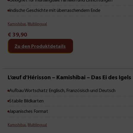
Geeignet für multilinguale Familien und Einrichtungen
Indische Geschichte mit überraschendem Ende
Kamishibai
,
Multilingual
€
39,90
Zu den Produktdetails
L’œuf d’Hérisson – Kamishibai – Das Ei des Igels
Aufbau Wortschatz Englisch, Französisch und Deutsch
Stabile Bildkarten
Japanisches Format
Kamishibai
,
Multilingual