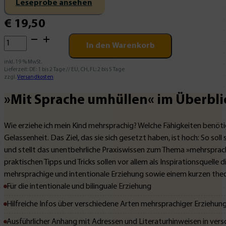
Leseprobe ansehen
€
19,50
Mit
In den Warenkorb
Sprache
umhüllen
inkl. 19 % MwSt.
Lieferzeit:
DE: 1 bis 2 Tage // EU, CH, FL: 2 bis 5 Tage
Menge
zzgl.
Versandkosten
»Mit Sprache umhüllen« im Überbli
Wie erziehe ich mein Kind mehrsprachig? Welche Fähigkeiten benötig
Gelassenheit. Das Ziel, das sie sich gesetzt haben, ist hoch: So so
und stellt das unentbehrliche Praxiswissen zum Thema »mehrsprachig
praktischen Tipps und Tricks sollen vor allem als Inspirationsquelle
mehrsprachige und intentionale Erziehung sowie einem kurzen theo
Für die intentionale und bilinguale Erziehung
Hilfreiche Infos über verschiedene Arten mehrsprachiger Erziehun
Ausführlicher Anhang mit Adressen und Literaturhinweisen in ver