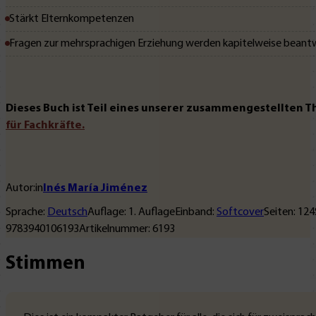
Stärkt Elternkompetenzen
Fragen zur mehrsprachigen Erziehung werden kapitelweise beant
Dieses Buch ist Teil eines unserer zusammengestellten 
für Fachkräfte.
Autor:in
Inés María Jiménez
Sprache:
Deutsch
Auflage:
1
. Auflage
Einband:
Softcover
Seiten:
124
9783940106193
Artikelnummer:
6193
Stimmen