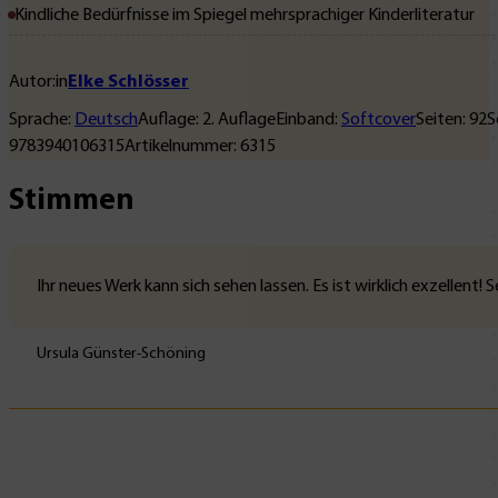
Kindliche Bedürfnisse im Spiegel mehrsprachiger Kinderliteratur
Autor:in
Elke Schlösser
Sprache:
Deutsch
Auflage:
2
. Auflage
Einband:
Softcover
Seiten:
92
S
9783940106315
Artikelnummer:
6315
Stimmen
Ihr neues Werk kann sich sehen lassen. Es ist wirklich exzellent
Ursula Günster-Schöning