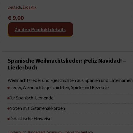
Deutsch
,
Didaktik
€
9,00
Zu den Produktdetails
Mit Leseprobe!
Spanische Weihnachtslieder: ¡Feliz Navidad! –
Liederbuch
Weihnachtslieder und -geschichten aus Spanien und Lateinameri
Lieder, Weihnachtsgeschichten, Spiele und Rezepte
Für Spanisch-Lernende
Noten mit Gitarrenakkorden
Didaktische Hinweise
Kinderbuch
,
Kinderlied
,
Spanisch
,
Spanisch-Deutsch