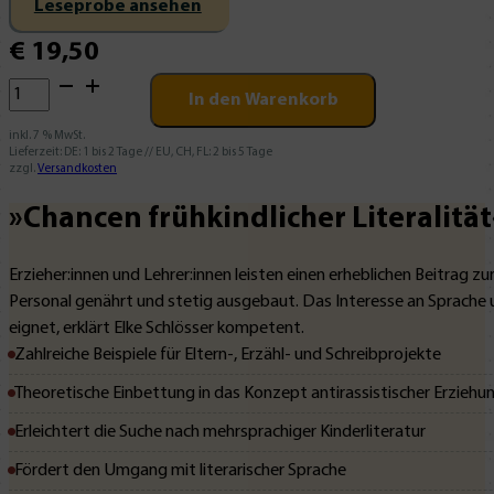
Leseprobe ansehen
€
19,50
Chancen
In den Warenkorb
frühkindlicher
Literalität
inkl. 7 % MwSt.
Lieferzeit:
DE: 1 bis 2 Tage // EU, CH, FL: 2 bis 5 Tage
Menge
zzgl.
Versandkosten
»Chancen frühkindlicher Literalität
Erzieher:innen und Lehrer:innen leisten einen erheblichen Beitrag 
Personal genährt und stetig ausgebaut. Das Interesse an Sprache u
eignet, erklärt Elke Schlösser kompetent.
Zahlreiche Beispiele für Eltern-, Erzähl- und Schreibprojekte
Theoretische Einbettung in das Konzept antirassistischer Erziehu
Erleichtert die Suche nach mehrsprachiger Kinderliteratur
Fördert den Umgang mit literarischer Sprache