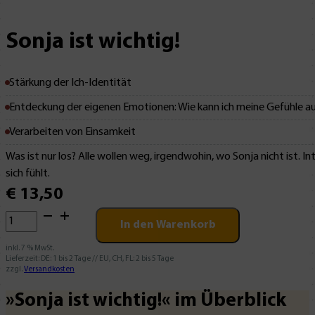
Sonja ist wichtig!
Stärkung der Ich-Identität
Entdeckung der eigenen Emotionen: Wie kann ich meine Gefühle a
Verarbeiten von Einsamkeit
Was ist nur los? Alle wollen weg, irgendwohin, wo Sonja nicht ist. I
sich fühlt.
€
13,50
Sonja
In den Warenkorb
ist
wichtig!
inkl. 7 % MwSt.
Lieferzeit:
DE: 1 bis 2 Tage // EU, CH, FL: 2 bis 5 Tage
Menge
zzgl.
Versandkosten
»Sonja ist wichtig!« im Überblick