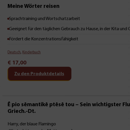
Mit Leseprobe!
Meine Wörter reisen
Sprachtraining und Wortschatzarbeit
Geeignet für den täglichen Gebrauch zu Hause, in der Kita und
Fördert die Konzentrationsfähigkeit
Deutsch
,
Kinderbuch
€
17,00
Zu den Produktdetails
Mit Leseprobe!
Ē pio sēmantikē ptēsē tou – Sein wichtigster Fl
Griech.-Dt.
Harry, der blaue Flamingo