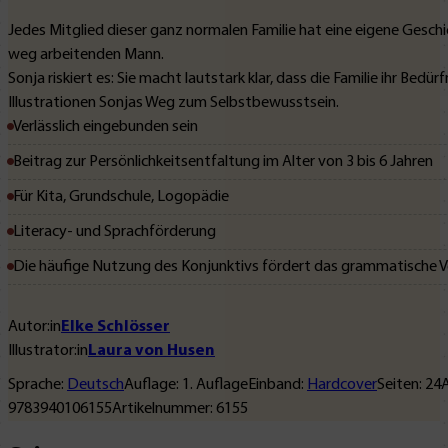
Jedes Mitglied dieser ganz normalen Familie hat eine eigene Geschi
weg arbeitenden Mann.
Sonja riskiert es: Sie macht lautstark klar, dass die Familie ihr
Illustrationen Sonjas Weg zum Selbstbewusstsein.
Verlässlich eingebunden sein
Beitrag zur Persönlichkeitsentfaltung im Alter von 3 bis 6 Jahren
Für Kita, Grundschule, Logopädie
Literacy- und Sprachförderung
Die häufige Nutzung des Konjunktivs fördert das grammatische V
Autor:in
Elke Schlösser
Illustrator:in
Laura von Husen
Sprache:
Deutsch
Auflage:
1
. Auflage
Einband:
Hardcover
Seiten:
24
A
9783940106155
Artikelnummer:
6155