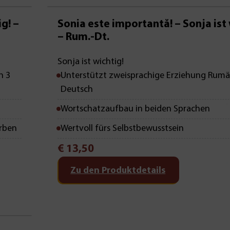
Mit Leseprobe!
g! –
Sonia este importantă! – Sonja ist 
– Rum.-Dt.
Sonja ist wichtig!
n 3
Unterstützt zweisprachige Erziehung Rumä
Deutsch
Wortschatzaufbau in beiden Sprachen
arben
Wertvoll fürs Selbstbewusstsein
€
13,50
Zu den Produktdetails