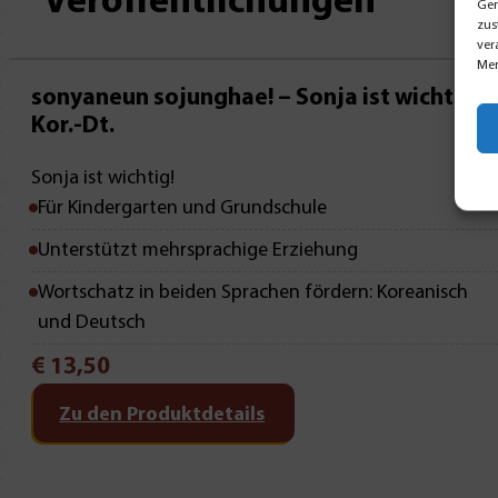
Veröffentlichungen
Ger
zus
ver
Mer
sonyaneun sojunghae! – Sonja ist wichtig! –
Kor.-Dt.
Sonja ist wichtig!
Für Kindergarten und Grundschule
Unterstützt mehrsprachige Erziehung
Wortschatz in beiden Sprachen fördern: Koreanisch
und Deutsch
€
13,50
Zu den Produktdetails