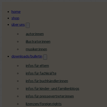
home
shop
über uns
autor:innen
illustrator:innen
musiker:innen
downloads/bulletin
infos für eltern
infos für fachkräfte
infos für buchhändler:innen
infos für kinder- und familienblogs
infos für pressevertreter:innen
lizenzen/foreign rights