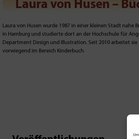
Laura von Husen – Büc
Laura von Husen wurde 1987 in einer kleinen Stadt nahe B
in Hamburg und studierte dort an der Hochschule für A
Department Design und Illustration. Seit 2010 arbeitet sie fr
vorwiegend im Bereich Kinderbuch.
Um 