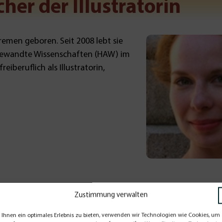
her der Illustratorin
remen geboren. Seit 2008 lebt sie
ngewandte Wissenschaften (HAW) im
eiberuflich als Illustratorin,
Zustimmung verwalten
Ihnen ein optimales Erlebnis zu bieten, verwenden wir Technologien wie Cookies, um