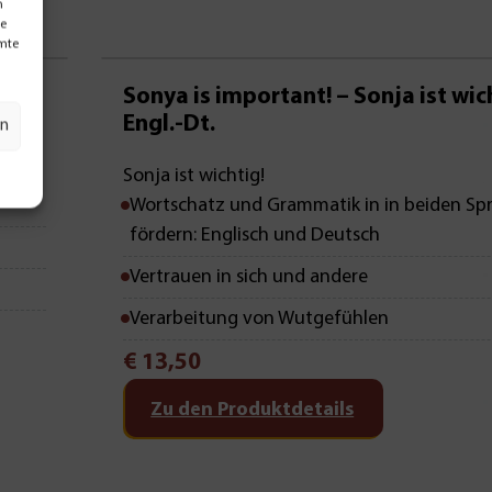
n
te
mmte
Sonya is important! – Sonja ist wich
Engl.-Dt.
en
Sonja ist wichtig!
Wortschatz und Grammatik in in beiden Sp
fördern: Englisch und Deutsch
Vertrauen in sich und andere
Verarbeitung von Wutgefühlen
€
13,50
Zu den Produktdetails