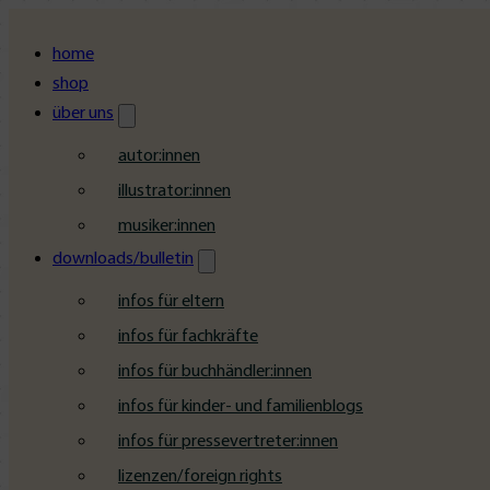
home
shop
über uns
autor:innen
illustrator:innen
musiker:innen
downloads/bulletin
infos für eltern
infos für fachkräfte
infos für buchhändler:innen
infos für kinder- und familienblogs
infos für pressevertreter:innen
lizenzen/foreign rights