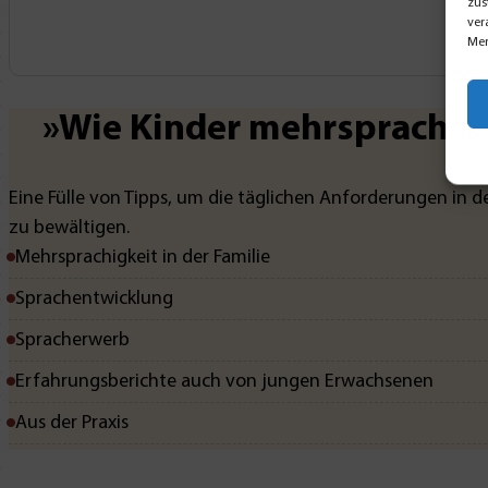
zus
ver
Mer
»Wie Kinder mehrsprachig
Eine Fülle von Tipps, um die täglichen Anforderungen in 
zu bewältigen.
Mehrsprachigkeit in der Familie
Sprachentwicklung
Spracherwerb
Erfahrungsberichte auch von jungen Erwachsenen
Aus der Praxis