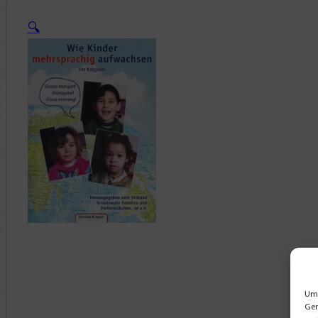
🔍
Um 
Ger