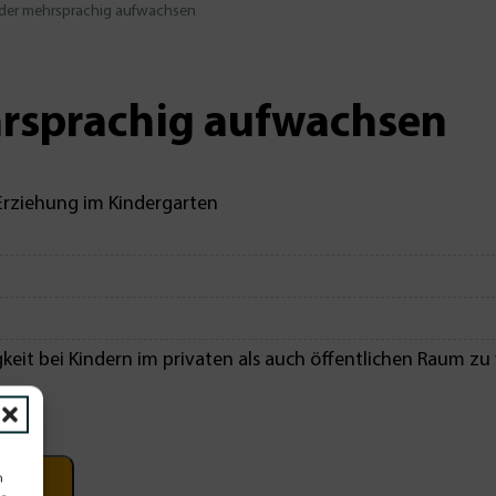
der mehrsprachig aufwachsen
rsprachig aufwachsen
Erziehung im Kindergarten
eit bei Kindern im privaten als auch öffentlichen Raum zu
n
korb