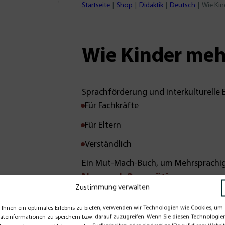
Startseite
Shop
Didaktik
Deutsch
Wie Kin
Wie Kinder meh
Sprachförderung und interkulturelle 
Für Fachkräfte
Für Eltern
Verständlich
Ein Mut-Mach-Buch, um Mehrsprachigk
Nur noch 3 vorrätig
Zustimmung verwalten
€
10,00
Ihnen ein optimales Erlebnis zu bieten, verwenden wir Technologien wie Cookies, um
Wie
äteinformationen zu speichern bzw. darauf zuzugreifen. Wenn Sie diesen Technologie
In den Waren