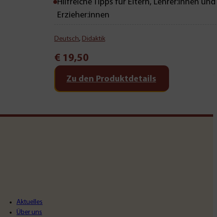
Hilfreiche Tipps für Eltern, Lehrer:innen und
Erzieher:innen
Deutsch
,
Didaktik
€
19,50
Zu den Produktdetails
Aktuelles
Über uns