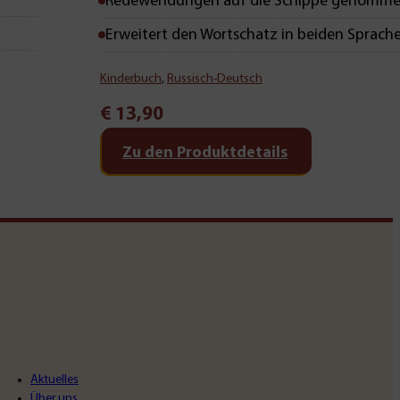
Redewendungen auf die Schippe genomm
Erweitert den Wortschatz in beiden Sprach
Kinderbuch
,
Russisch-Deutsch
€
13,90
Zu den Produktdetails
Aktuelles
Über uns