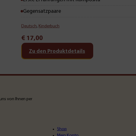
Gegensatzpaare
Deutsch
,
Kinderbuch
€
17,00
Zu den Produktdetails
uns von Ihnen per
Shop
Mein Konto