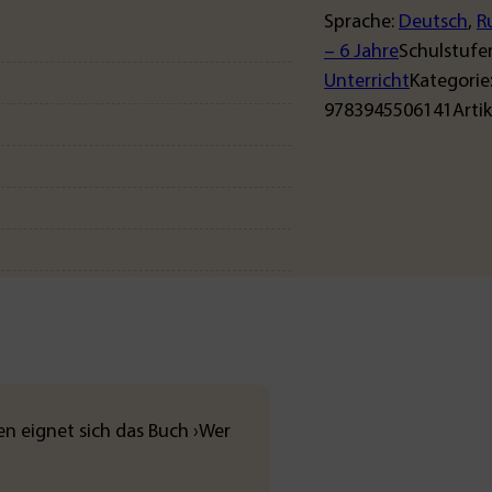
Sprache:
Deutsch
,
R
– 6 Jahre
Schulstufe
Unterricht
Kategorie
9783945506141
Arti
n eignet sich das Buch ›Wer