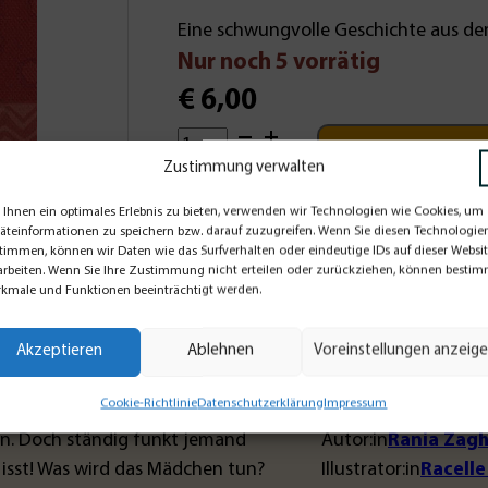
Eine schwungvolle Geschichte aus dem
Nur noch 5 vorrätig
€
6,00
Wer
In den Waren
hat
Zustimmung verwalten
mein
inkl. 7 % MwSt.
Ihnen ein optimales Erlebnis zu bieten, verwenden wir Technologien wie Cookies, um
Lieferzeit:
DE: 1 bis 2 Tage // EU, CH, FL: 2 bis 5 Tage
Eis
äteinformationen zu speichern bzw. darauf zuzugreifen. Wenn Sie diesen Technologie
zzgl.
Versandkosten
timmen, können wir Daten wie das Surfverhalten oder eindeutige IDs auf dieser Websi
gegessen?
arbeiten. Wenn Sie Ihre Zustimmung nicht erteilen oder zurückziehen, können besti
Rumänisch-
kmale und Funktionen beeinträchtigt werden.
Deutsch
en? Rumänisch-Deutsch« im
Menge
Akzeptieren
Ablehnen
Voreinstellungen anzeig
Cookie-Richtlinie
Datenschutzerklärung
Impressum
sen. Doch ständig funkt jemand
Autor:in
Rania Zagh
 isst! Was wird das Mädchen tun?
Illustrator:in
Racelle