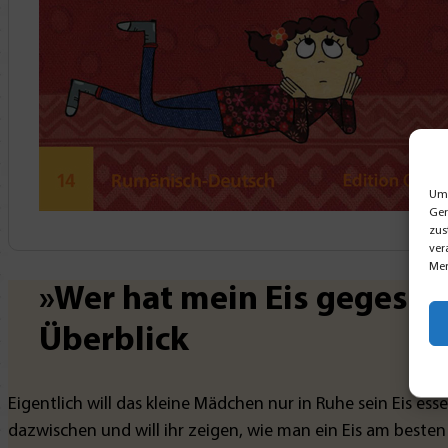
Um 
Ger
zus
ver
Mer
»Wer hat mein Eis gegess
Überblick
Eigentlich will das kleine Mädchen nur in Ruhe sein Eis es
dazwischen und will ihr zeigen, wie man ein Eis am besten