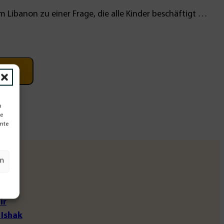
 Libanon zu einer Frage, die alle Kinder beschäftigt …
korb
n
te
mmte
en
ir
 Ishak