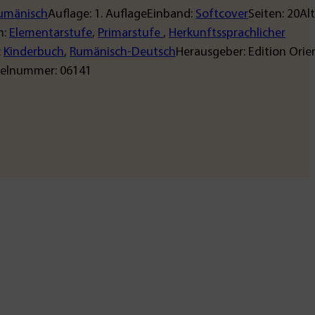
umänisch
Auflage:
1
. Auflage
Einband:
Softcover
Seiten:
20
Alt
n:
Elementarstufe
,
Primarstufe
,
Herkunftssprachlicher
:
Kinderbuch
,
Rumänisch-Deutsch
Herausgeber:
Edition Orie
kelnummer:
06141