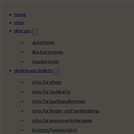
home
shop
über uns
autor:innen
illustrator:innen
musiker:innen
downloads/bulletin
infos für eltern
infos für fachkräfte
infos für buchhändler:innen
infos für kinder- und familienblogs
infos für pressevertreter:innen
lizenzen/foreign rights