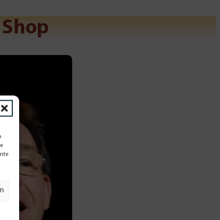
m Shop
n
te
mmte
en