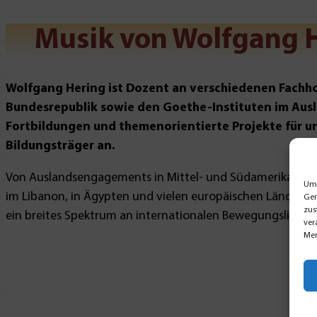
Musik von Wolfgang H
Wolfgang Hering ist Dozent an verschiedenen Fachho
Bundesrepublik sowie den Goethe-Instituten im Ausl
Fortbildungen und themenorientierte Projekte für u
Bildungsträger an.
Von Auslandsengagements in Mittel- und Südamerika,
Um 
im Libanon, in Ägypten und vielen europäischen Ländern st
Ger
zus
ein breites Spektrum an internationalen Bewegungsliedern
ver
Mer