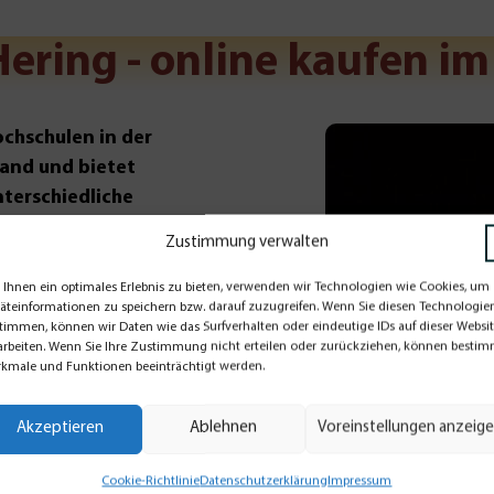
ering - online kaufen i
chschulen in der
and und bietet
nterschiedliche
Zustimmung verwalten
Ihnen ein optimales Erlebnis zu bieten, verwenden wir Technologien wie Cookies, um
ellt er
äteinformationen zu speichern bzw. darauf zuzugreifen. Wenn Sie diesen Technologie
timmen, können wir Daten wie das Surfverhalten oder eindeutige IDs auf dieser Websi
 vor.
arbeiten. Wenn Sie Ihre Zustimmung nicht erteilen oder zurückziehen, können besti
kmale und Funktionen beeinträchtigt werden.
Akzeptieren
Ablehnen
Voreinstellungen anzeig
Cookie-Richtlinie
Datenschutzerklärung
Impressum