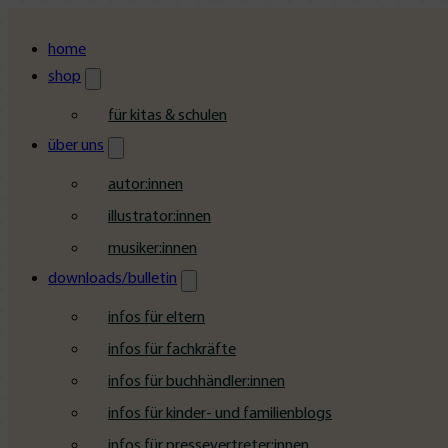
home
shop
für kitas & schulen
über uns
autor:innen
illustrator:innen
musiker:innen
downloads/bulletin
infos für eltern
infos für fachkräfte
infos für buchhändler:innen
infos für kinder- und familienblogs
infos für pressevertreter:innen