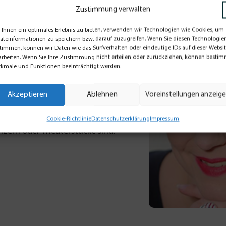
Zustimmung verwalten
runnert - online kaufen 
Ihnen ein optimales Erlebnis zu bieten, verwenden wir Technologien wie Cookies, um
äteinformationen zu speichern bzw. darauf zuzugreifen. Wenn Sie diesen Technologie
timmen, können wir Daten wie das Surfverhalten oder eindeutige IDs auf dieser Websi
arbeiten. Wenn Sie Ihre Zustimmung nicht erteilen oder zurückziehen, können besti
rin, Journalistin, Sprecherin,
kmale und Funktionen beeinträchtigt werden.
Bühne, vor der Kamera oder hinter
Akzeptieren
Ablehnen
Voreinstellungen anzeig
utsche, ob das nun die
Cookie-Richtlinie
Datenschutzerklärung
Impressum
nzern oder Theaterstücke sind.