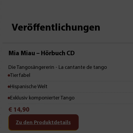
Veröffentlichungen
Mia Miau – Hörbuch CD
Die Tangosängererin - La cantante de tango
Tierfabel
Hispanische Welt
Exklusiv komponierter Tango
€
14,90
Zu den Produktdetails