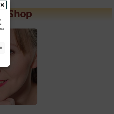
im Shop
n
te
mmte
en