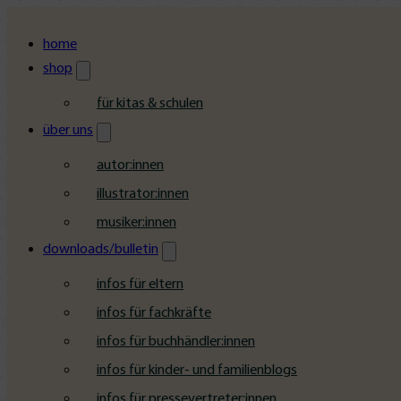
home
shop
für kitas & schulen
über uns
autor:innen
illustrator:innen
musiker:innen
downloads/bulletin
infos für eltern
infos für fachkräfte
infos für buchhändler:innen
infos für kinder- und familienblogs
infos für pressevertreter:innen